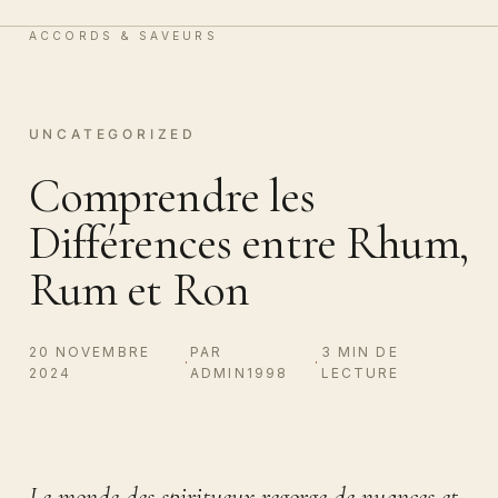
Vin & Chocolat
0
ACCORDS & SAVEURS
UNCATEGORIZED
Comprendre les
Différences entre Rhum,
Rum et Ron
20 NOVEMBRE
PAR
3 MIN DE
·
·
2024
ADMIN1998
LECTURE
Le monde des spiritueux regorge de nuances et