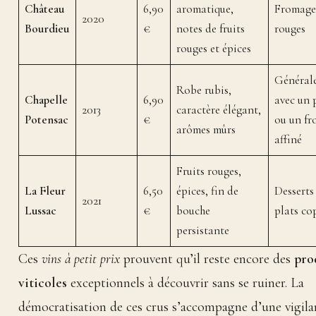
Château
6,90
aromatique,
Fromages
2020
Bourdieu
€
notes de fruits
rouges
rouges et épices
Général
Robe rubis,
Chapelle
6,90
avec un 
2013
caractère élégant,
Potensac
€
ou un f
arômes mûrs
affiné
Fruits rouges,
La Fleur
6,50
épices, fin de
Desserts 
2021
Lussac
€
bouche
plats co
persistante
Ces
vins à petit prix
prouvent qu’il reste encore des
pro
viticoles
exceptionnels à découvrir sans se ruiner. La
démocratisation de ces crus s’accompagne d’une vigila