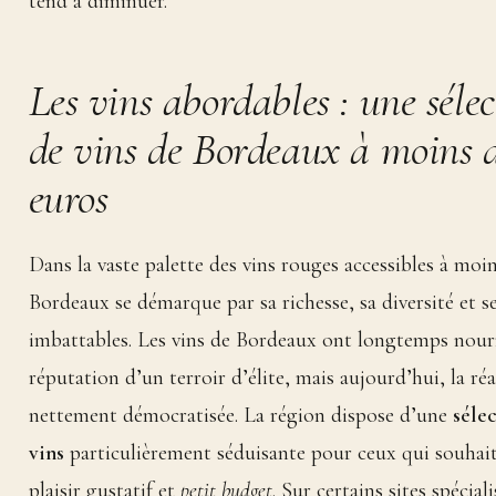
tend à diminuer.
Les vins abordables : une sélec
de vins de Bordeaux à moins d
euros
Dans la vaste palette des vins rouges accessibles à moi
Bordeaux se démarque par sa richesse, sa diversité et se
imbattables. Les vins de Bordeaux ont longtemps nourr
réputation d’un terroir d’élite, mais aujourd’hui, la réal
nettement démocratisée. La région dispose d’une
séle
vins
particulièrement séduisante pour ceux qui souhaite
plaisir gustatif et
petit budget
. Sur certains sites spéciali