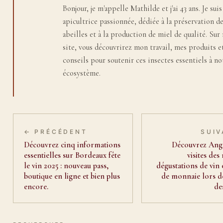
Bonjour, je m'appelle Mathilde et j'ai 43 ans. Je suis
apicultrice passionnée, dédiée à la préservation d
abeilles et à la production de miel de qualité. Su
site, vous découvrirez mon travail, mes produits e
conseils pour soutenir ces insectes essentiels à no
écosystème.
← PRÉCÉDENT
SUIV
Découvrez cinq informations
Découvrez Ang
essentielles sur Bordeaux fête
visites des
le vin 2025 : nouveau pass,
dégustations de vin 
boutique en ligne et bien plus
de monnaie lors d
encore.
de