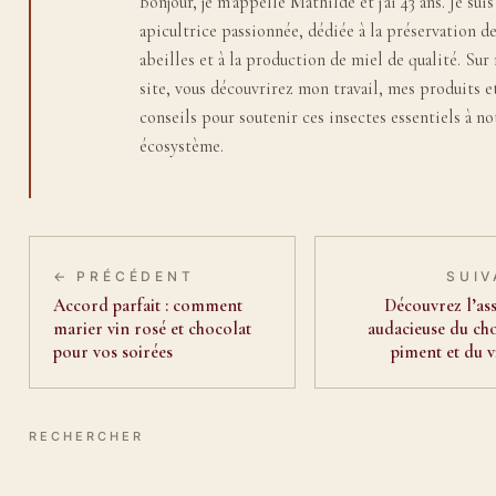
Bonjour, je m'appelle Mathilde et j'ai 43 ans. Je suis
apicultrice passionnée, dédiée à la préservation d
abeilles et à la production de miel de qualité. Su
site, vous découvrirez mon travail, mes produits e
conseils pour soutenir ces insectes essentiels à no
écosystème.
← PRÉCÉDENT
SUIV
Accord parfait : comment
Découvrez l’as
marier vin rosé et chocolat
audacieuse du ch
pour vos soirées
piment et du 
RECHERCHER