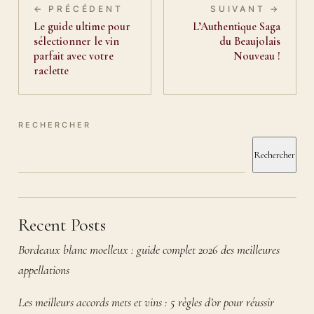
← PRÉCÉDENT
SUIVANT →
Le guide ultime pour
L’Authentique Saga
sélectionner le vin
du Beaujolais
parfait avec votre
Nouveau !
raclette
RECHERCHER
Rechercher
Recent Posts
Bordeaux blanc moelleux : guide complet 2026 des meilleures
appellations
Les meilleurs accords mets et vins : 5 règles d’or pour réussir