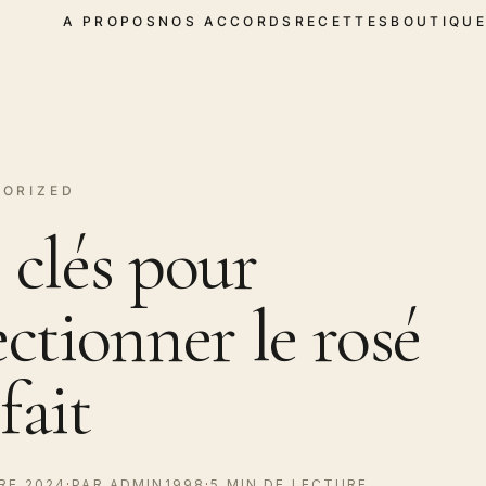
A PROPOS
NOS ACCORDS
RECETTES
BOUTIQU
ORIZED
 clés pour
ectionner le rosé
fait
RE 2024
·
PAR ADMIN1998
·
5 MIN DE LECTURE