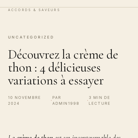
Vin & Chocolat
0
ACCORDS & SAVEURS
UNCATEGORIZED
Découvrez la crème de
thon : 4 délicieuses
variations à essayer
10 NOVEMBRE
PAR
3 MIN DE
·
·
2024
ADMIN1998
LECTURE
La
crème de thon
est un incontournable des