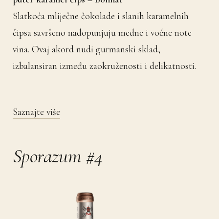
Slatkoća mliječne čokolade i slanih karamelnih
čipsa savršeno nadopunjuju medne i voćne note
vina. Ovaj akord nudi gurmanski sklad,
izbalansiran između zaokruženosti i delikatnosti.
Saznajte više
Sporazum #4