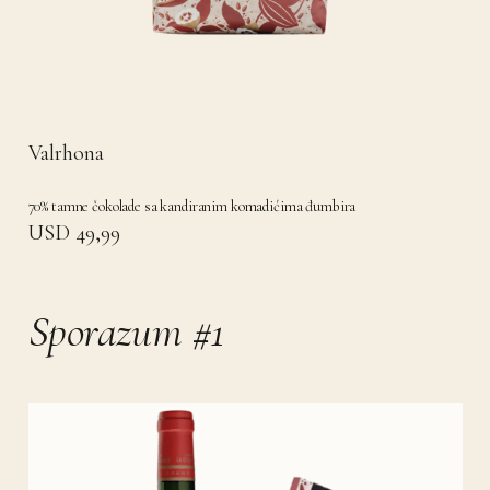
Valrhona
70% tamne čokolade sa kandiranim komadićima đumbira
USD 49,99
Sporazum #1