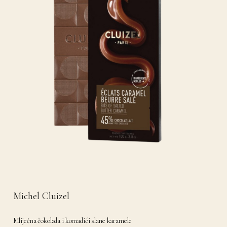
Michel Cluizel
Mliječna čokolada i komadići slane karamele