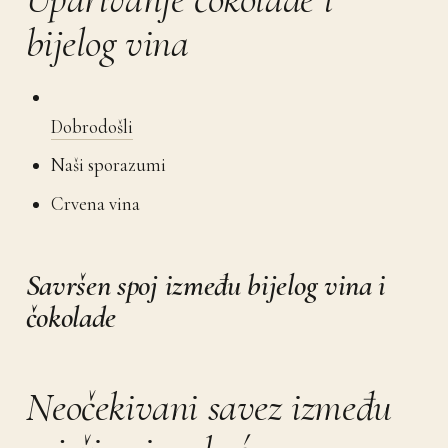
bijelog vina
Dobrodošli
Naši sporazumi
Crvena vina
Savršen spoj između bijelog vina i
čokolade
Neočekivani savez između