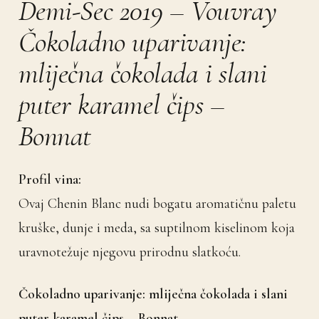
Demi-Sec 2019 – Vouvray
Čokoladno uparivanje:
mliječna čokolada i slani
puter karamel čips –
Bonnat
Profil vina:
Ovaj Chenin Blanc nudi bogatu aromatičnu paletu
kruške, dunje i meda, sa suptilnom kiselinom koja
uravnotežuje njegovu prirodnu slatkoću.
Čokoladno uparivanje: mliječna čokolada i slani
puter karamel čips – Bonnat