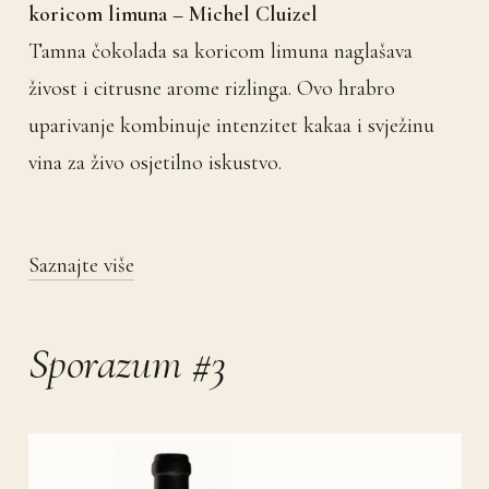
koricom limuna – Michel Cluizel
Tamna čokolada sa koricom limuna naglašava
živost i citrusne arome rizlinga. Ovo hrabro
uparivanje kombinuje intenzitet kakaa i svježinu
vina za živo osjetilno iskustvo.
Saznajte više
Sporazum #3