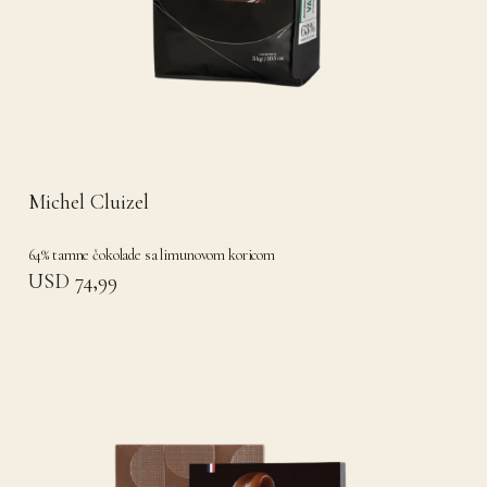
Michel Cluizel
64% tamne čokolade sa limunovom koricom
USD 74,99