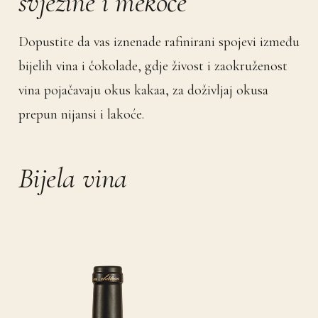
svježine i mekoće
Dopustite da vas iznenade rafinirani spojevi između
bijelih vina i čokolade, gdje živost i zaokruženost
vina pojačavaju okus kakaa, za doživljaj okusa
prepun nijansi i lakoće.
Bijela vina