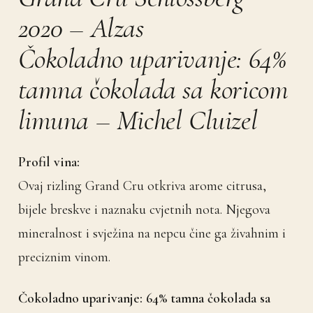
2020 – Alzas
Čokoladno uparivanje: 64%
tamna čokolada sa koricom
limuna – Michel Cluizel
Profil vina:
Ovaj rizling Grand Cru otkriva arome citrusa,
bijele breskve i naznaku cvjetnih nota. Njegova
mineralnost i svježina na nepcu čine ga živahnim i
preciznim vinom.
Čokoladno uparivanje: 64% tamna čokolada sa