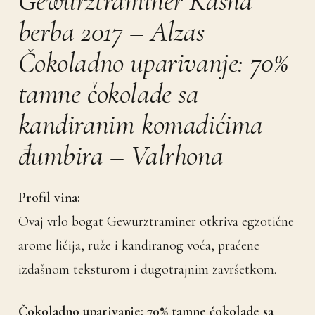
Gewurztraminer Kasna
berba 2017 – Alzas
Čokoladno uparivanje: 70%
tamne čokolade sa
kandiranim komadićima
đumbira – Valrhona
Profil vina:
Ovaj vrlo bogat Gewurztraminer otkriva egzotične
arome ličija, ruže i kandiranog voća, praćene
izdašnom teksturom i dugotrajnim završetkom.
Čokoladno uparivanje: 70% tamne čokolade sa