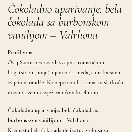
Čokoladno uparivanje: bela
čokolada sa burbonskom
vanilijom – Valrhona
Profil vina:
Ovaj Sauternes zavodi svojim aromatičnim
bogatstvom, miješanjem nota meda, suhe kajsije i
cvijeta narandže. Na nepcu nudi kremastu slatkoću
uravnoteženu osvježavajućom kiselinom.
Čokoladno uparivanje: bela čokolada sa
burbonskom vanilijom – Valrhona
Kremasta bela čokolada delikatnog ukusa sa