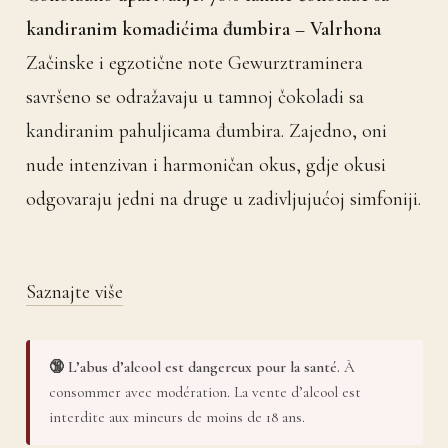
kandiranim komadićima đumbira – Valrhona
Začinske i egzotične note Gewurztraminera
savršeno se odražavaju u tamnoj čokoladi sa
kandiranim pahuljicama đumbira. Zajedno, oni
nude intenzivan i harmoničan okus, gdje okusi
odgovaraju jedni na druge u zadivljujućoj simfoniji.
Saznajte više
🔞 L’abus d’alcool est dangereux pour la santé.
À
consommer avec modération. La vente d’alcool est
interdite aux mineurs de moins de 18 ans.