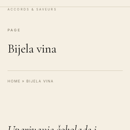
Vin & Chocolat
0
ACCORDS & SAVEURS
PAGE
Bijela vina
HOME
»
BIJELA VINA
Uparivanje čokolade i